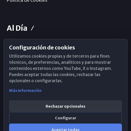
Al Día
Configuración de cookies
Horarios de Misa
Utilizamos cookies propias y de terceros para fines
Hemeroteca
técnicos, de preferencias, analíticos y para mostrar
contenidos externos como YouTube, X o Instagram.
WhatsApp
Puedes aceptar todas las cookies, rechazar las
opcionales o configurarlas.
Más información
Rechazar opcionales
Configurar
Aceptar todas