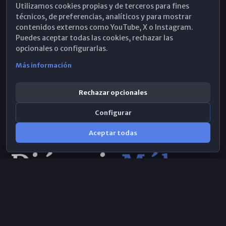
Utilizamos cookies propias y de terceros para fines
Hemeroteca
técnicos, de preferencias, analíticos y para mostrar
contenidos externos como YouTube, X o Instagram.
WhatsApp
Puedes aceptar todas las cookies, rechazar las
opcionales o configurarlas.
Más información
Rechazar opcionales
Configurar
Aceptar todas
Consulta IA
×
© 2026 Obispado de Málaga
Selecciona el área y realiza tu consulta