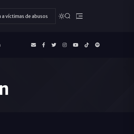
 a víctimas de abusos
a
ón