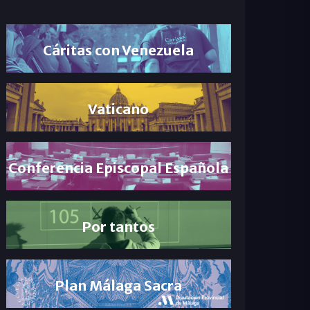
Cáritas con Venezuela
Vaticano
Conferencia Episcopal Española
Por tantos
Plan Málaga Sacra