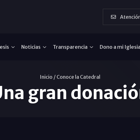
Atención
esis
Noticias
Transparencia
Dono a mi Iglesi
Inicio /
Conoce la Catedral
na gran donaci