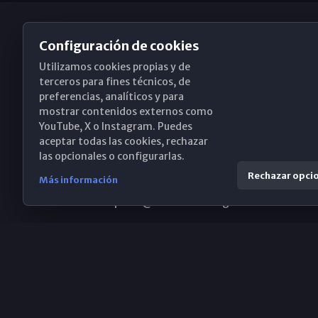
Configuración de cookies
Utilizamos cookies propias y de
Obispado de Málaga
terceros para fines técnicos, de
preferencias, analíticos y para
mostrar contenidos externos como
YouTube, X o Instagram. Puedes
Santa María, 18-20. 29015 Málaga
aceptar todas las cookies, rechazar
las opcionales o configurarlas.
(+34) 952 224 386
Rechazar opci
Más información
obispado@diocesismalaga.es