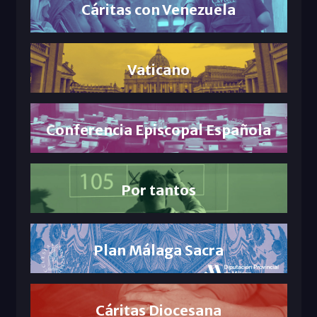
Cáritas con Venezuela
Vaticano
Conferencia Episcopal Española
Por tantos
Plan Málaga Sacra
Cáritas Diocesana