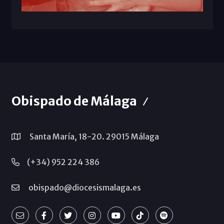
Obispado de Málaga
Santa María, 18-20. 29015 Málaga
(+34) 952 224 386
obispado@diocesismalaga.es