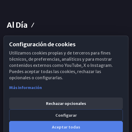
Al Día
Configuración de cookies
Horarios de Misa
Utilizamos cookies propias y de terceros para fines
Hemeroteca
técnicos, de preferencias, analíticos y para mostrar
contenidos externos como YouTube, X o Instagram.
WhatsApp
Puedes aceptar todas las cookies, rechazar las
opcionales o configurarlas.
Más información
Rechazar opcionales
Configurar
Aceptar todas