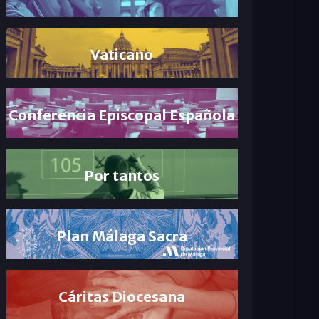
Vaticano
Conferencia Episcopal Española
Por tantos
Plan Málaga Sacra
Cáritas Diocesana