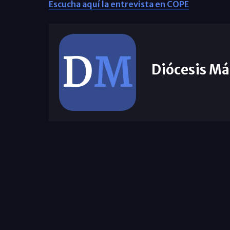
Escucha aquí la entrevista en COPE
Diócesis Má