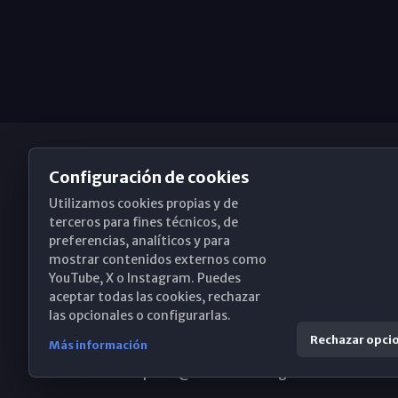
Configuración de cookies
Utilizamos cookies propias y de
Obispado de Málaga
terceros para fines técnicos, de
preferencias, analíticos y para
mostrar contenidos externos como
YouTube, X o Instagram. Puedes
Santa María, 18-20. 29015 Málaga
aceptar todas las cookies, rechazar
las opcionales o configurarlas.
(+34) 952 224 386
Rechazar opci
Más información
obispado@diocesismalaga.es