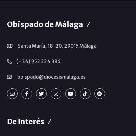
Obispado de Málaga
Santa María, 18-20. 29015 Málaga
(+34) 952 224 386
obispado@diocesismalaga.es
De Interés