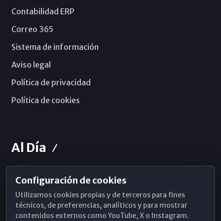
Contabilidad ERP
Correo 365
Sistema de información
Aviso legal
Política de privacidad
Política de cookies
Al Día
Configuración de cookies
Horarios de Misa
Utilizamos cookies propias y de terceros para fines
Hemeroteca
técnicos, de preferencias, analíticos y para mostrar
contenidos externos como YouTube, X o Instagram.
WhatsApp