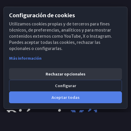
Configuración de cookies
Horarios de Misa
Utilizamos cookies propias y de terceros para fines
Hemeroteca
técnicos, de preferencias, analíticos y para mostrar
contenidos externos como YouTube, X o Instagram.
WhatsApp
Puedes aceptar todas las cookies, rechazar las
opcionales o configurarlas.
Más información
Rechazar opcionales
Configurar
Aceptar todas
Consulta IA
×