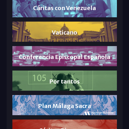
Cáritas con Venezuela
Vaticano
Conferencia Episcopal Española
Por tantos
Plan Málaga Sacra