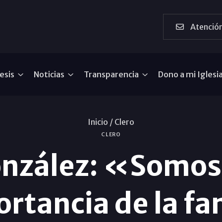
Atención
esis
Noticias
Transparencia
Dono a mi Iglesi
Inicio /
Clero
CLERO
onzález: «Somos
ortancia de la fam