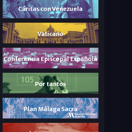
Cáritas con Venezuela
Vaticano
Conferencia Episcopal Española
Por tantos
Plan Málaga Sacra