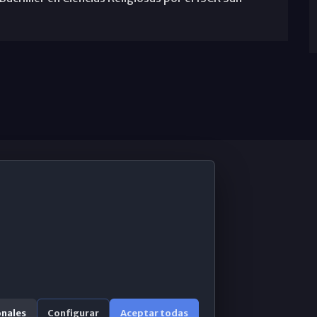
De Interés
Contabilidad ERP
Correo 365
onales
Configurar
Aceptar todas