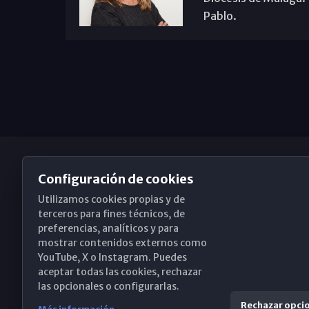
Pablo.
Configuración de cookies
Utilizamos cookies propias y de
Obispado de Málaga
terceros para fines técnicos, de
preferencias, analíticos y para
mostrar contenidos externos como
YouTube, X o Instagram. Puedes
Santa María, 18-20. 29015 Málaga
aceptar todas las cookies, rechazar
las opcionales o configurarlas.
(+34) 952 224 386
Rechazar opci