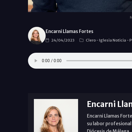
F
Encarni Llamas Fortes
24/04/2023
Clero
-
Iglesia Noticia
-
P
Encarni Lla
Encarni Llamas Forte
su labor profesional
Diócesis de Málaga. B