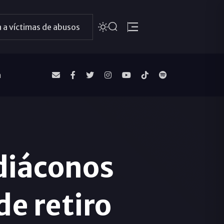
 a víctimas de abusos
a
 diáconos
e retiro