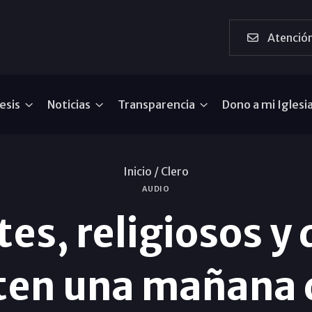
Atención
esis
Noticias
Transparencia
Dono a mi Iglesi
Inicio /
Clero
AUDIO
es, religiosos y
en una mañana d