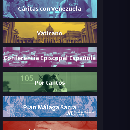
Cáritas con Venezuela
Vaticano
Conferencia Episcopal Española
Por tantos
Plan Málaga Sacra