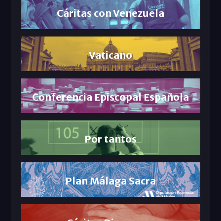
Cáritas con Venezuela
Vaticano
Conferencia Episcopal Española
Por tantos
Plan Málaga Sacra