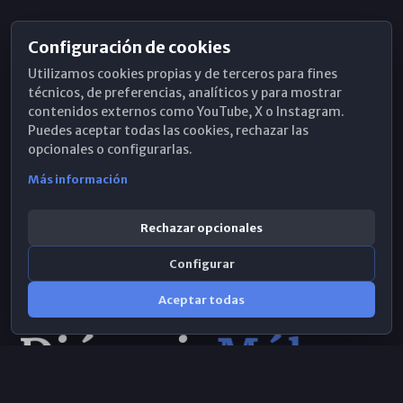
Configuración de cookies
Horarios de Misa
Utilizamos cookies propias y de terceros para fines
Hemeroteca
técnicos, de preferencias, analíticos y para mostrar
contenidos externos como YouTube, X o Instagram.
WhatsApp
Puedes aceptar todas las cookies, rechazar las
opcionales o configurarlas.
Más información
Rechazar opcionales
Configurar
Aceptar todas
Consulta IA
×