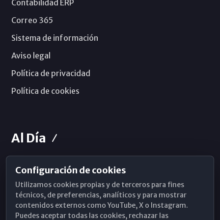
Contabilidad ERP
Correo 365
Sistema de información
Aviso legal
Política de privacidad
Política de cookies
Al Día
Configuración de cookies
Horarios de Misa
Utilizamos cookies propias y de terceros para fines
Hemeroteca
técnicos, de preferencias, analíticos y para mostrar
contenidos externos como YouTube, X o Instagram.
WhatsApp
Puedes aceptar todas las cookies, rechazar las