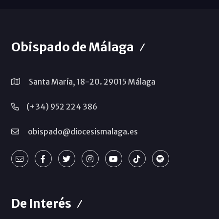
Obispado de Málaga
Santa María, 18-20. 29015 Málaga
(+34) 952 224 386
obispado@diocesismalaga.es
De Interés