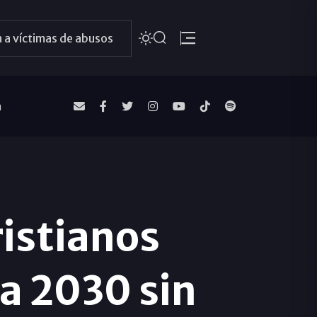
 a víctimas de abusos
a
ristianos
a 2030 sin