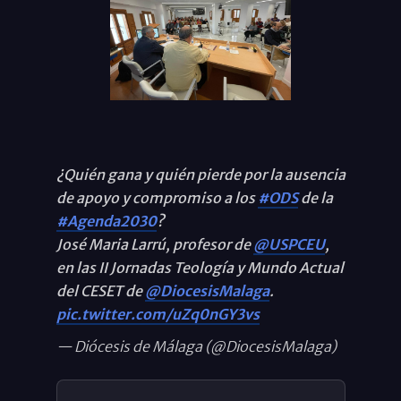
¿Quién gana y quién pierde por la ausencia
de apoyo y compromiso a los
#ODS
de la
#Agenda2030
?
José Maria Larrú, profesor de
@USPCEU
,
en las II Jornadas Teología y Mundo Actual
del CESET de
@DiocesisMalaga
.
pic.twitter.com/uZq0nGY3vs
— Diócesis de Málaga (@DiocesisMalaga)