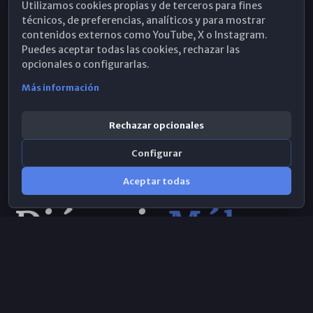
Utilizamos cookies propias y de terceros para fines
Hemeroteca
técnicos, de preferencias, analíticos y para mostrar
contenidos externos como YouTube, X o Instagram.
WhatsApp
Puedes aceptar todas las cookies, rechazar las
opcionales o configurarlas.
Más información
Rechazar opcionales
Configurar
Aceptar todas
Consulta IA
×
© 2026 Obispado de Málaga
Selecciona el área y realiza tu consulta