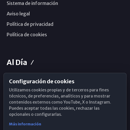
Sistema de información
Aviso legal
Política de privacidad
Política de cookies
Al Día
Configuración de cookies
Horarios de Misa
Utilizamos cookies propias y de terceros para fines
Hemeroteca
técnicos, de preferencias, analíticos y para mostrar
contenidos externos como YouTube, X o Instagram.
WhatsApp
Puedes aceptar todas las cookies, rechazar las
opcionales o configurarlas.
Más información