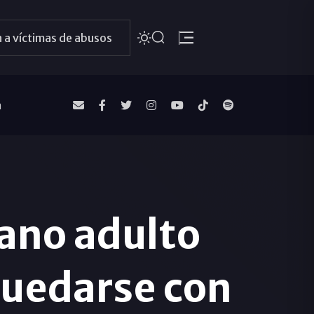
 a víctimas de abusos
a
iano adulto
quedarse con