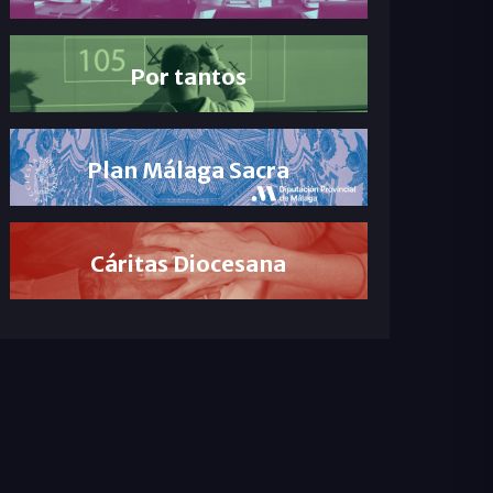
Por tantos
Plan Málaga Sacra
Cáritas Diocesana