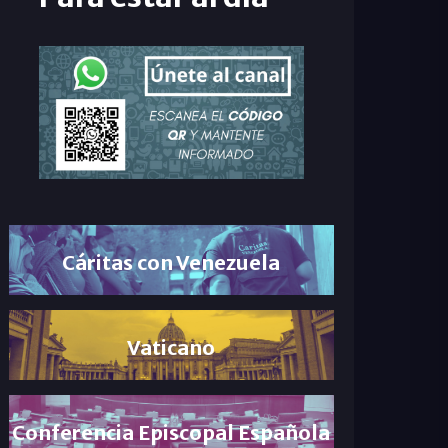
Cáritas con Venezuela
Vaticano
Conferencia Episcopal Española