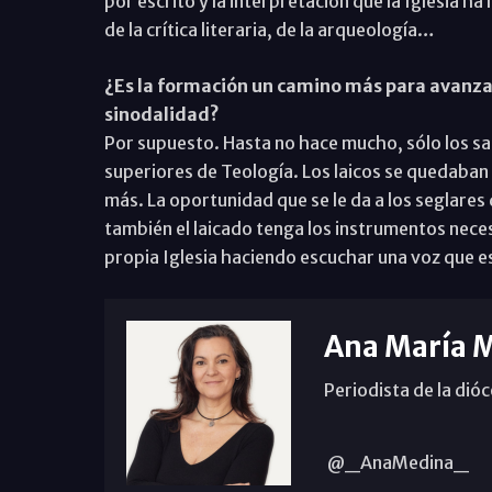
por escrito y la interpretación que la Iglesia ha
de la crítica literaria, de la arqueología…
¿Es la formación un camino más para avanzar
sinodalidad?
Por supuesto. Hasta no hace mucho, sólo los sac
superiores de Teología. Los laicos se quedaban
más. La oportunidad que se le da a los seglares
también el laicado tenga los instrumentos neces
propia Iglesia haciendo escuchar una voz que e
Ana María 
Periodista de la dió
@_AnaMedina_