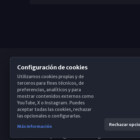
Configuración de cookies
Utilizamos cookies propias y de
Obispado de Málaga
terceros para fines técnicos, de
preferencias, analíticos y para
mostrar contenidos externos como
YouTube, X o Instagram. Puedes
Santa María, 18-20. 29015 Málaga
aceptar todas las cookies, rechazar
las opcionales o configurarlas.
(+34) 952 224 386
Rechazar opci
Más información
obispado@diocesismalaga.es