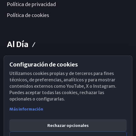
Política de privacidad
Política de cookies
Al Día
Configuración de cookies
Horarios de Misa
Utilizamos cookies propias y de terceros para fines
Hemeroteca
técnicos, de preferencias, analíticos y para mostrar
contenidos externos como YouTube, X o Instagram.
WhatsApp
Puedes aceptar todas las cookies, rechazar las
opcionales o configurarlas.
Más información
Rechazar opcionales