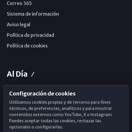
Correo 365
Sistema de información
Aviso legal
Política de privacidad
Política de cookies
Al Día
Configuración de cookies
Horarios de Misa
Utilizamos cookies propias y de terceros para fines
Hemeroteca
técnicos, de preferencias, analíticos y para mostrar
contenidos externos como YouTube, X o Instagram.
WhatsApp
Puedes aceptar todas las cookies, rechazar las
opcionales o configurarlas.