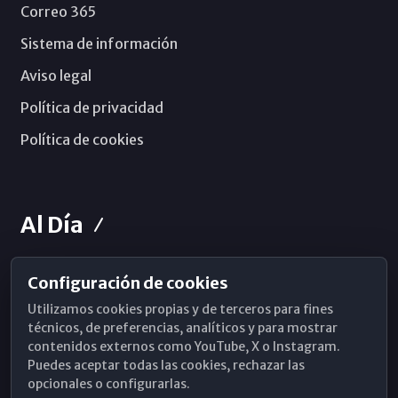
Correo 365
Sistema de información
Aviso legal
Política de privacidad
Política de cookies
Al Día
Configuración de cookies
Horarios de Misa
Utilizamos cookies propias y de terceros para fines
Hemeroteca
técnicos, de preferencias, analíticos y para mostrar
contenidos externos como YouTube, X o Instagram.
WhatsApp
Puedes aceptar todas las cookies, rechazar las
opcionales o configurarlas.