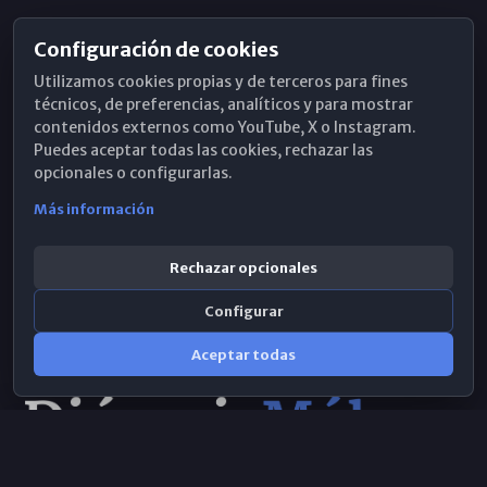
Configuración de cookies
Horarios de Misa
Utilizamos cookies propias y de terceros para fines
Hemeroteca
técnicos, de preferencias, analíticos y para mostrar
contenidos externos como YouTube, X o Instagram.
WhatsApp
Puedes aceptar todas las cookies, rechazar las
opcionales o configurarlas.
Más información
Rechazar opcionales
Configurar
Aceptar todas
Consulta IA
×