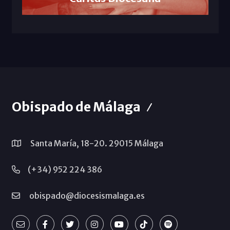
Obispado de Málaga
Santa María, 18-20. 29015 Málaga
(+34) 952 224 386
obispado@diocesismalaga.es