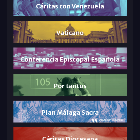
Cáritas con Venezuela
Vaticano
Conferencia Episcopal Española
Por tantos
Plan Málaga Sacra
Cáritas Diocesana