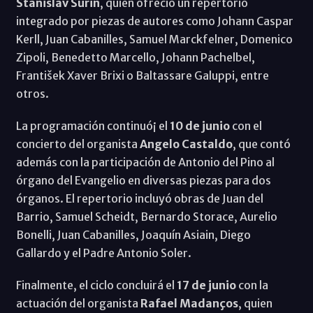
Stanislav Šurin
, quien ofreció un repertorio
integrado por piezas de autores como Johann Caspar
Kerll, Juan Cabanilles, Samuel Marckfelner, Domenico
Zipoli, Benedetto Marcello, Johann Pachelbel,
František Xaver Brixi o Baltassare Galuppi, entre
otros.
La programación continuó¡ el
10 de junio
con el
concierto del organista
Angelo Castaldo
, que contó
además con la participación de Antonio del Pino al
órgano del Evangelio en diversas piezas para dos
órganos. El repertorio incluyó obras de Juan del
Barrio, Samuel Scheidt, Bernardo Storace, Aurelio
Bonelli, Juan Cabanilles, Joaquín Asiain, Diego
Gallardo y el Padre Antonio Soler.
Finalmente, el ciclo concluirá el
17 de junio
con la
actuación del organista
Rafael Madanços
, quien