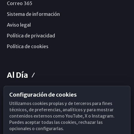
Correo 365
Sistema de información
Aviso legal
Política de privacidad
Política de cookies
Al Día
Configuración de cookies
Horarios de Misa
Utilizamos cookies propias y de terceros para fines
Hemeroteca
técnicos, de preferencias, analíticos y para mostrar
contenidos externos como YouTube, X o Instagram.
WhatsApp
Puedes aceptar todas las cookies, rechazar las
opcionales o configurarlas.