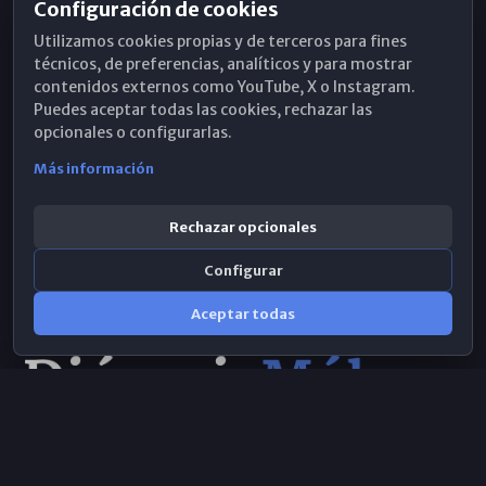
Configuración de cookies
Horarios de Misa
Utilizamos cookies propias y de terceros para fines
Hemeroteca
técnicos, de preferencias, analíticos y para mostrar
contenidos externos como YouTube, X o Instagram.
WhatsApp
Puedes aceptar todas las cookies, rechazar las
opcionales o configurarlas.
Más información
Rechazar opcionales
Configurar
Aceptar todas
Consulta IA
×
© 2026 Obispado de Málaga
Selecciona el área y realiza tu consulta