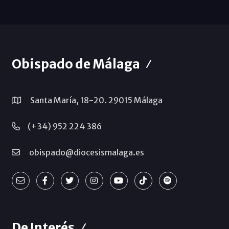
Obispado de Málaga
Santa María, 18-20. 29015 Málaga
(+34) 952 224 386
obispado@diocesismalaga.es
De Interés