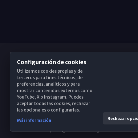
Configuración de cookies
Utilizamos cookies propias y de
Obispado de Málaga
terceros para fines técnicos, de
preferencias, analíticos y para
mostrar contenidos externos como
YouTube, X o Instagram. Puedes
Santa María, 18-20. 29015 Málaga
aceptar todas las cookies, rechazar
las opcionales o configurarlas.
(+34) 952 224 386
Rechazar opci
Más información
obispado@diocesismalaga.es