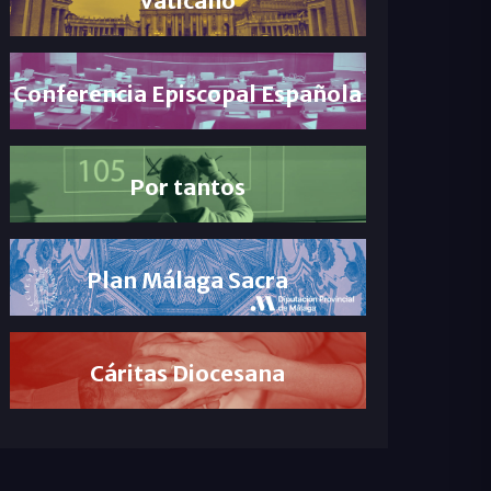
Conferencia Episcopal Española
Por tantos
Plan Málaga Sacra
Cáritas Diocesana