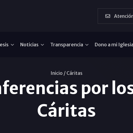
Atención
esis
Noticias
Transparencia
Dono a mi Iglesi
Inicio /
Cáritas
nferencias por lo
Cáritas