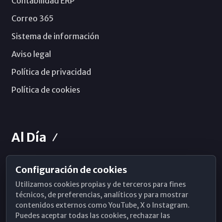
Contabilidad ERP
Correo 365
Sistema de información
Aviso legal
Política de privacidad
Política de cookies
Al Día
Configuración de cookies
Horarios de Misa
Utilizamos cookies propias y de terceros para fines
Hemeroteca
técnicos, de preferencias, analíticos y para mostrar
contenidos externos como YouTube, X o Instagram.
WhatsApp
Puedes aceptar todas las cookies, rechazar las