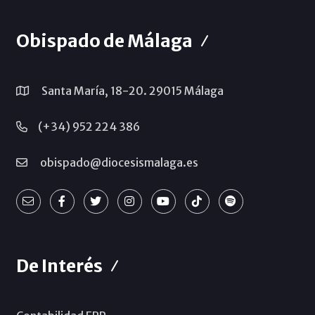
Obispado de Málaga
Santa María, 18-20. 29015 Málaga
(+34) 952 224 386
obispado@diocesismalaga.es
De Interés