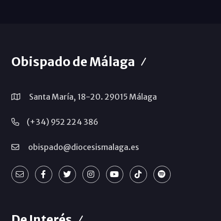
Obispado de Málaga
Santa María, 18-20. 29015 Málaga
(+34) 952 224 386
obispado@diocesismalaga.es
De Interés