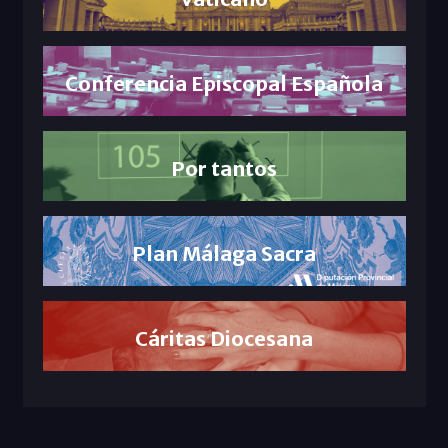
Conferencia Episcopal Española
Por tantos
Plan Málaga Sacra
Cáritas Diocesana