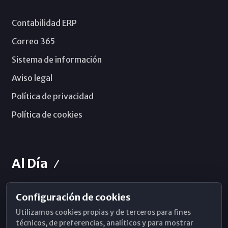
Contabilidad ERP
Correo 365
Sistema de información
Aviso legal
Política de privacidad
Política de cookies
Al Día
Configuración de cookies
Horarios de Misa
Utilizamos cookies propias y de terceros para fines
Hemeroteca
técnicos, de preferencias, analíticos y para mostrar