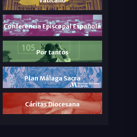
Conferencia Episcopal Española
Por tantos
Plan Málaga Sacra
Cáritas Diocesana