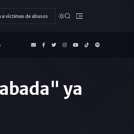
 a víctimas de abusos
a
cabada" ya