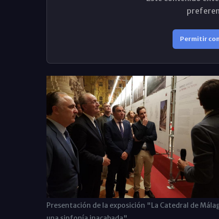
preferen
Permitir co
Presentación de la exposición "La Catedral de Mála
una sinfonía inacabada"