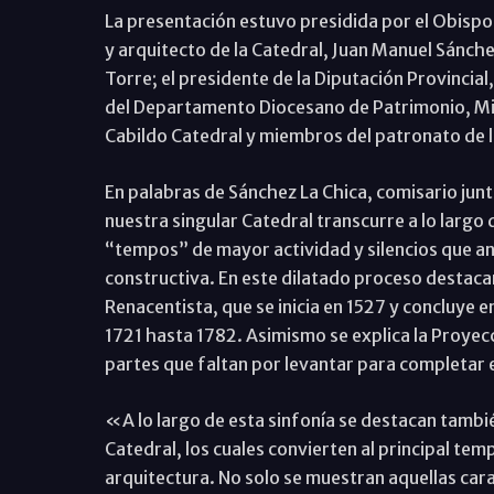
La presentación estuvo presidida por el Obispo 
y arquitecto de la Catedral, Juan Manuel Sánchez 
Torre; el presidente de la Diputación Provincial
del Departamento Diocesano de Patrimonio, Mi
Cabildo Catedral y miembros del patronato de l
En palabras de Sánchez La Chica, comisario junt
nuestra singular Catedral transcurre a lo largo 
“tempos” de mayor actividad y silencios que an
constructiva. En este dilatado proceso destac
Renacentista, que se inicia en 1527 y concluye 
1721 hasta 1782. Asimismo se explica la Proyec
partes que faltan por levantar para completa
«A lo largo de esta sinfonía se destacan tambié
Catedral, los cuales convierten al principal templ
arquitectura. No solo se muestran aquellas cara