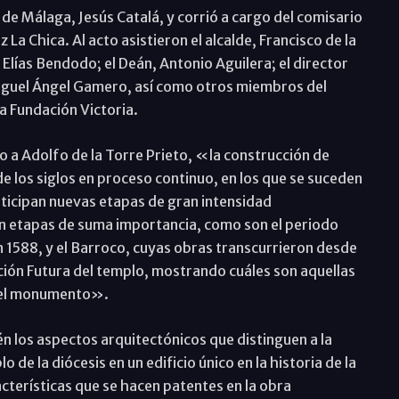
de Málaga, Jesús Catalá, y corrió a cargo del comisario
La Chica. Al acto asistieron el alcalde, Francisco de la
, Elías Bendodo; el Deán, Antonio Aguilera; el director
guel Ángel Gamero, así como otros miembros del
a Fundación Victoria.
o a Adolfo de la Torre Prieto, «la construcción de
de los siglos en proceso continuo, en los que se suceden
ticipan nuevas etapas de gran intensidad
an etapas de suma importancia, como son el periodo
en 1588, y el Barroco, cuyas obras transcurrieron desde
ción Futura del templo, mostrando cuáles son aquellas
r el monumento».
n los aspectos arquitectónicos que distinguen a la
o de la diócesis en un edificio único en la historia de la
cterísticas que se hacen patentes en la obra