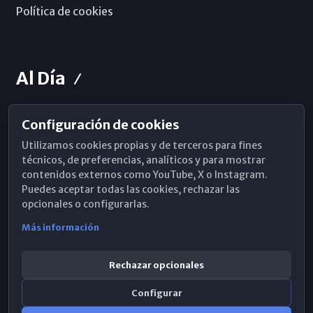
Política de cookies
Al Día
Configuración de cookies
Horarios de Misa
Utilizamos cookies propias y de terceros para fines
Hemeroteca
técnicos, de preferencias, analíticos y para mostrar
contenidos externos como YouTube, X o Instagram.
WhatsApp
Puedes aceptar todas las cookies, rechazar las
opcionales o configurarlas.
Más información
Rechazar opcionales
Configurar