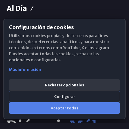
Al Día
Configuración de cookies
Horarios de Misa
Utilizamos cookies propias y de terceros para fines
Hemeroteca
técnicos, de preferencias, analíticos y para mostrar
contenidos externos como YouTube, X o Instagram.
WhatsApp
Puedes aceptar todas las cookies, rechazar las
opcionales o configurarlas.
Más información
Rechazar opcionales
Configurar
Aceptar todas