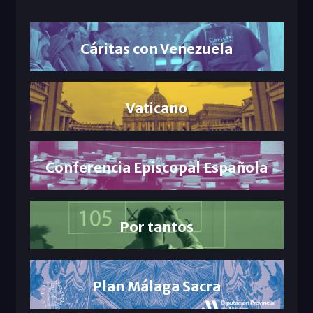
Cáritas con Venezuela
Vaticano
Conferencia Episcopal Española
Por tantos
Plan Málaga Sacra