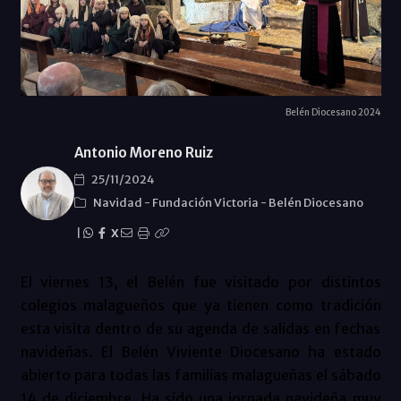
Belén Diocesano 2024
Antonio Moreno Ruiz
25/11/2024
Navidad
-
Fundación Victoria
-
Belén Diocesano
|
X
El viernes 13, el Belén fue visitado por distintos
colegios malagueños que ya tienen como tradición
esta visita dentro de su agenda de salidas en fechas
navideñas. El Belén Viviente Diocesano ha estado
abierto para todas las familias malagueñas el sábado
14 de diciembre. Ha sido una jornada navideña muy