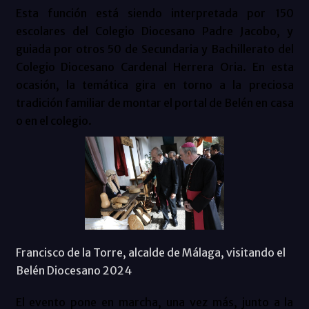
Esta función está siendo interpretada por 150
escolares del Colegio Diocesano Padre Jacobo, y
guiada por otros 50 de Secundaria y Bachillerato del
Colegio Diocesano Cardenal Herrera Oria. En esta
ocasión, la temática gira en torno a la preciosa
tradición familiar de montar el portal de Belén en casa
o en el colegio.
Francisco de la Torre, alcalde de Málaga, visitando el
Belén Diocesano 2024
El evento pone en marcha, una vez más, junto a la