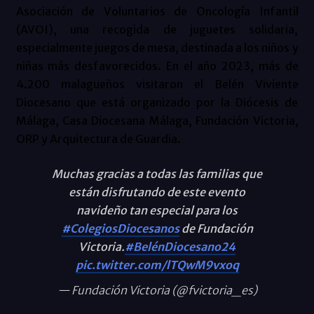
Asociación de Voluntarios de Oncología Infantil
(AVOI), una recogida de juguetes solidaria,
especialmente juegos de mesa, destinada a los niños y
niñas más desfavorecidos. En el año 2023, más de
4.200 malagueños visitaron el Belén Viviente
Diocesano que está organizado por la Diócesis de
Málaga, Casa Diocesana Málaga, Fundación Victoria,
ORP y Arquitectura de Guardia.
Muchas gracias a todas las familias que
están disfrutando de este evento
navideño tan especial para los
#ColegiosDiocesanos
de Fundación
Victoria.
#BelénDiocesano24
pic.twitter.com/lTQwM9vxoq
— Fundación Victoria (@fvictoria_es)