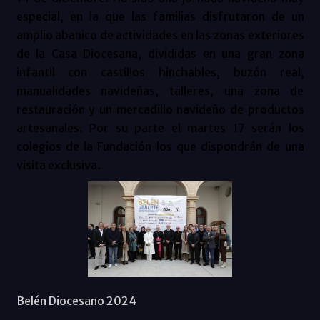
especial, en la que las familias disfrutaron de un
amplio abanico de actividades en las zonas exteriores
de la Casa Diocesana, divididas en una gran zona
infantil con castillos hinchables, buzón real,
manualidades navideñas, talleres, una zona de
restauración y un mercadillo navideño de productos
artesanales. Por su parte el martes 17 serán los
colegios de la Fundación los que dispondrán de una
visita exclusiva.
Belén Diocesano 2024