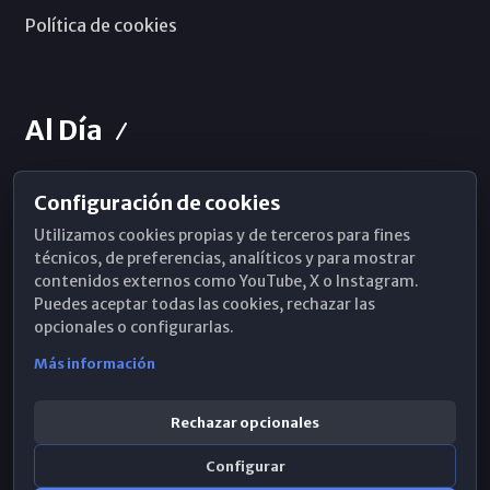
Política de cookies
Al Día
Configuración de cookies
Horarios de Misa
Utilizamos cookies propias y de terceros para fines
Hemeroteca
técnicos, de preferencias, analíticos y para mostrar
contenidos externos como YouTube, X o Instagram.
WhatsApp
Puedes aceptar todas las cookies, rechazar las
opcionales o configurarlas.
Más información
Rechazar opcionales
Configurar