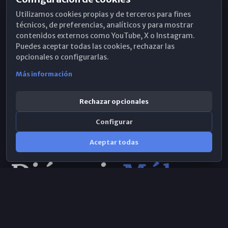
Horarios de Misa
Utilizamos cookies propias y de terceros para fines
Hemeroteca
técnicos, de preferencias, analíticos y para mostrar
contenidos externos como YouTube, X o Instagram.
WhatsApp
Puedes aceptar todas las cookies, rechazar las
opcionales o configurarlas.
Más información
Rechazar opcionales
Configurar
Aceptar todas
Consulta IA
×
Selecciona el área y realiza tu consulta
© 2026 Obispado de Málaga