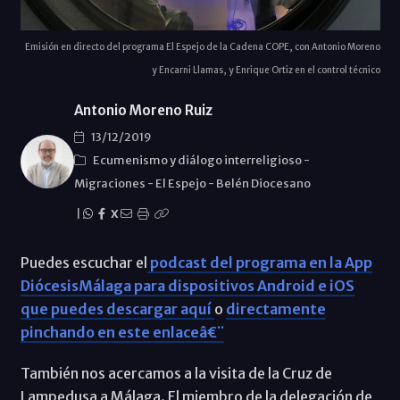
Emisión en directo del programa El Espejo de la Cadena COPE, con Antonio Moreno
y Encarni Llamas, y Enrique Ortiz en el control técnico
Antonio Moreno Ruiz
13/12/2019
Ecumenismo y diálogo interreligioso
-
Migraciones
-
El Espejo
-
Belén Diocesano
|
X
Puedes escuchar el
podcast del programa en la App
DiócesisMálaga para dispositivos Android e iOS
que puedes descargar aquí
o
directamente
pinchando en este enlaceâ€¨
También nos acercamos a la visita de la Cruz de
Lampedusa a Málaga. El miembro de la delegación de