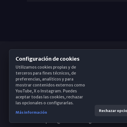
Configuración de cookies
Utilizamos cookies propias y de
Obispado de Málaga
terceros para fines técnicos, de
preferencias, analíticos y para
mostrar contenidos externos como
YouTube, X o Instagram. Puedes
Santa María, 18-20. 29015 Málaga
aceptar todas las cookies, rechazar
las opcionales o configurarlas.
(+34) 952 224 386
Rechazar opci
Más información
obispado@diocesismalaga.es