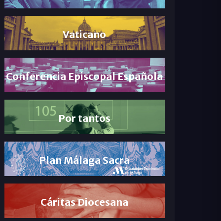
Vaticano
Conferencia Episcopal Española
Por tantos
Plan Málaga Sacra
Cáritas Diocesana