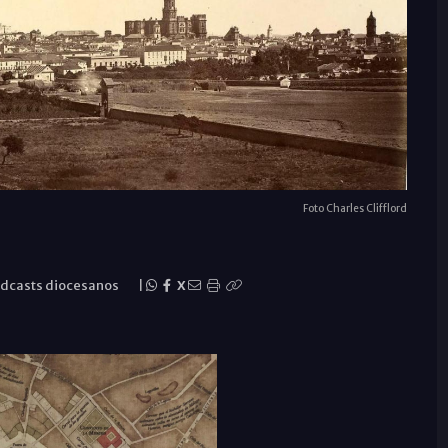
Foto Charles Clifflord
dcasts diocesanos
|
X