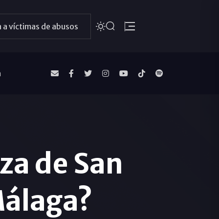
 a víctimas de abusos
a
aza de San
 Málaga?