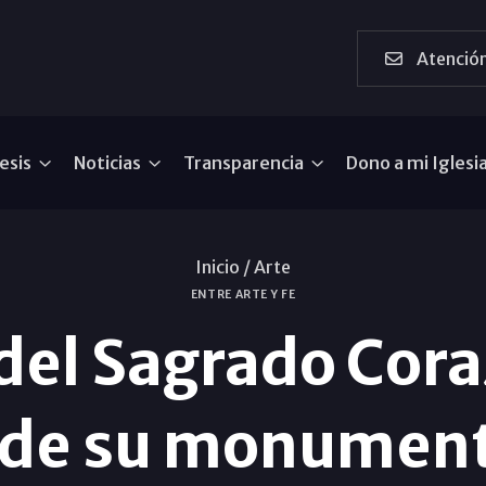
Atención
esis
Noticias
Transparencia
Dono a mi Iglesi
Inicio /
Arte
ENTRE ARTE Y FE
 del Sagrado Cora
sde su monument