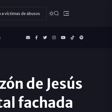
 a víctimas de abusos
a
zón de Jesús
al fachada