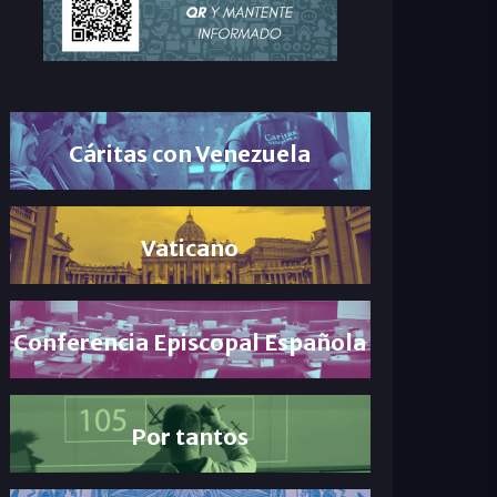
Cáritas con Venezuela
Vaticano
Conferencia Episcopal Española
Por tantos