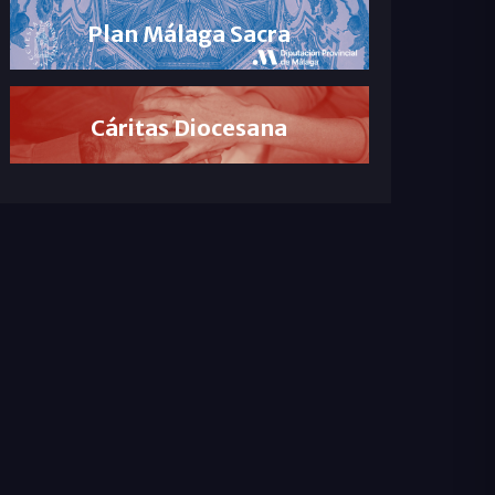
Plan Málaga Sacra
Cáritas Diocesana