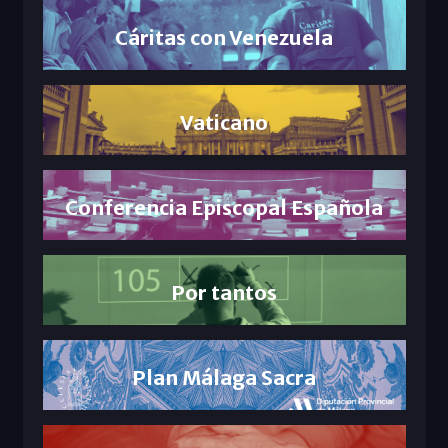
Cáritas con Venezuela
Vaticano
Conferencia Episcopal Española
Por tantos
Plan Málaga Sacra