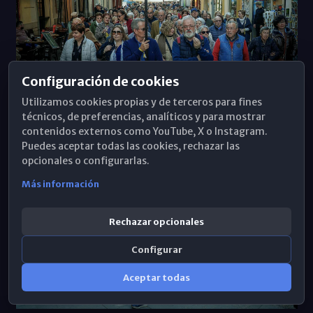
Configuración de cookies
· PEPE ORTEGA
Utilizamos cookies propias y de terceros para fines
técnicos, de preferencias, analíticos y para mostrar
contenidos externos como YouTube, X o Instagram.
Puedes aceptar todas las cookies, rechazar las
opcionales o configurarlas.
Más información
Rechazar opcionales
Configurar
Aceptar todas