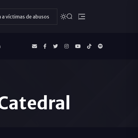
 a víctimas de abusos
a
 Catedral