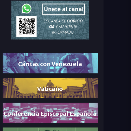
Cáritas con Venezuela
Vaticano
Conferencia Episcopal Española