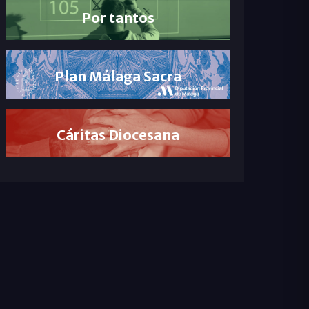
Por tantos
Plan Málaga Sacra
Cáritas Diocesana