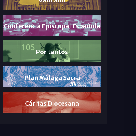
Conferencia Episcopal Española
Por tantos
Plan Málaga Sacra
Cáritas Diocesana