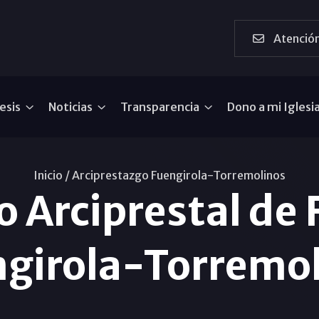
Atención
esis
Noticias
Transparencia
Dono a mi Iglesi
Inicio /
Arciprestazgo Fuengirola-Torremolinos
o Arciprestal de 
girola-Torremo