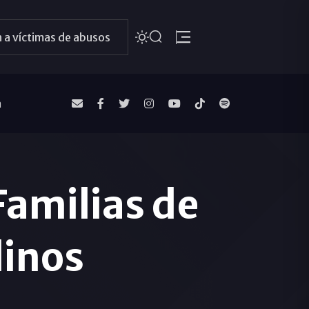
 a víctimas de abusos
a
Familias de
linos