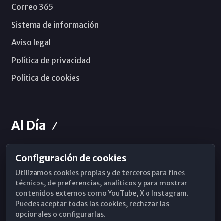
Correo 365
Sistema de información
Aviso legal
Política de privacidad
Política de cookies
Al Día
Configuración de cookies
Horarios de Misa
Utilizamos cookies propias y de terceros para fines
Hemeroteca
técnicos, de preferencias, analíticos y para mostrar
contenidos externos como YouTube, X o Instagram.
WhatsApp
Puedes aceptar todas las cookies, rechazar las
opcionales o configurarlas.