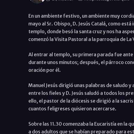
En un ambiente festivo, un ambiente muy cordia
mayo al Sr. Obispo, D. Jesús Catalá, como está in
templo, donde besó la santa cruz y nos ha aspe
comenzó la Visita Pastoral a la parroquia de La 
Al entrar al templo, su primera parada fue ant
durante unos minutos; después, el párroco concl
oración por él.
Manuel Jesús dirigió unas palabras de saludo y
entre los fieles y D. Jesús saludó a todos los pr
ello, el pastor de la diócesis se dirigió a la sacr
cuantos feligreses quisieron acercarse.
Sobre las 11.30 comenzaba la Eucaristía en la q
a dos adultos que se habían preparado para e