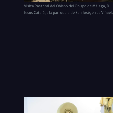
Visita Pastoral del Obispo del Obispo de Málaga, D.
Jesús Catalá, a la parroquia de San José, en La Viñuel