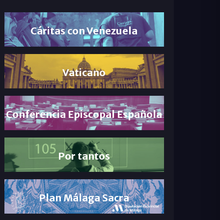
Cáritas con Venezuela
Vaticano
Conferencia Episcopal Española
Por tantos
Plan Málaga Sacra