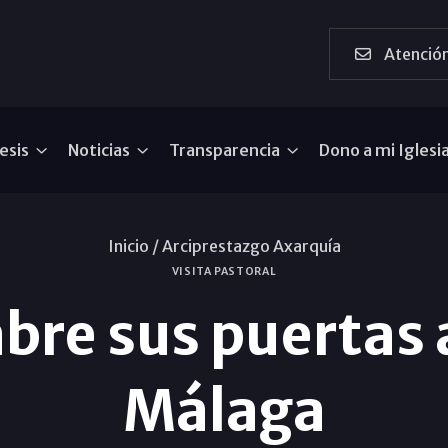
Atención
esis
Noticias
Transparencia
Dono a mi Iglesi
Inicio /
Arciprestazgo Axarquía
VISITA PASTORAL
abre sus puertas 
Málaga