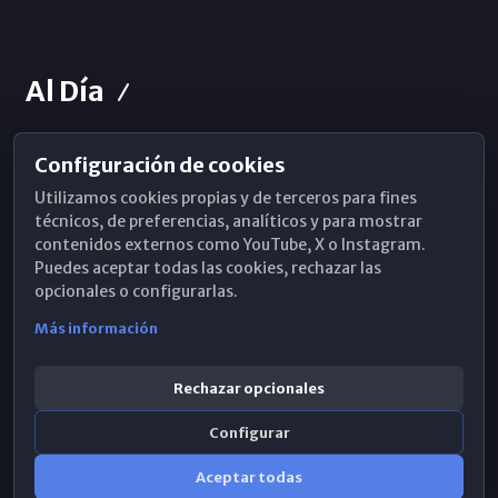
Al Día
Configuración de cookies
Horarios de Misa
Utilizamos cookies propias y de terceros para fines
Hemeroteca
técnicos, de preferencias, analíticos y para mostrar
contenidos externos como YouTube, X o Instagram.
WhatsApp
Puedes aceptar todas las cookies, rechazar las
opcionales o configurarlas.
Más información
Rechazar opcionales
Configurar
Aceptar todas