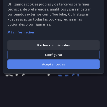
Utilizamos cookies propias y de terceros para fines
Hemeroteca
técnicos, de preferencias, analíticos y para mostrar
contenidos externos como YouTube, X o Instagram.
WhatsApp
Puedes aceptar todas las cookies, rechazar las
opcionales o configurarlas.
Más información
Rechazar opcionales
Configurar
Aceptar todas
Consulta IA
×
Selecciona el área y realiza tu consulta
© 2026 Obispado de Málaga