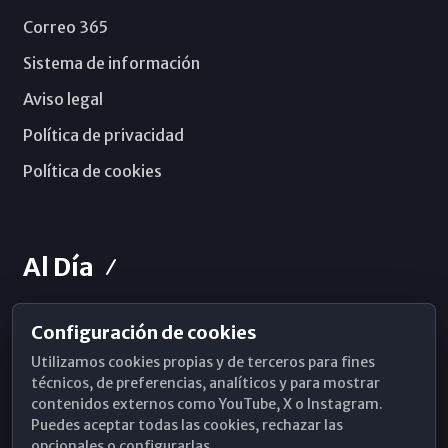
Correo 365
Sistema de información
Aviso legal
Política de privacidad
Política de cookies
Al Día
Configuración de cookies
Horarios de Misa
Utilizamos cookies propias y de terceros para fines
Hemeroteca
técnicos, de preferencias, analíticos y para mostrar
contenidos externos como YouTube, X o Instagram.
WhatsApp
Puedes aceptar todas las cookies, rechazar las
opcionales o configurarlas.