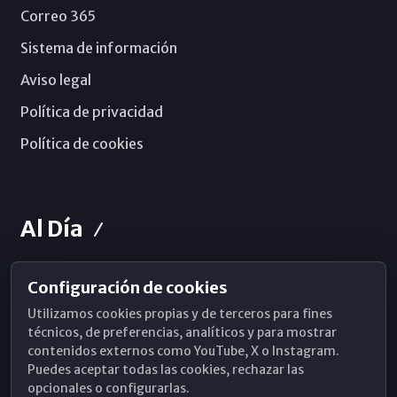
Correo 365
Sistema de información
Aviso legal
Política de privacidad
Política de cookies
Al Día
Configuración de cookies
Horarios de Misa
Utilizamos cookies propias y de terceros para fines
Hemeroteca
técnicos, de preferencias, analíticos y para mostrar
contenidos externos como YouTube, X o Instagram.
WhatsApp
Puedes aceptar todas las cookies, rechazar las
opcionales o configurarlas.