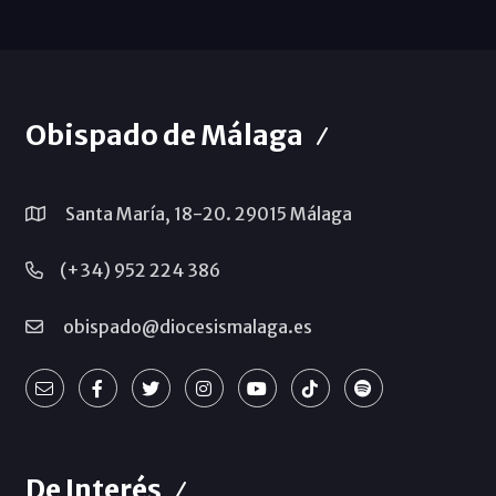
Obispado de Málaga
Santa María, 18-20. 29015 Málaga
(+34) 952 224 386
obispado@diocesismalaga.es
De Interés