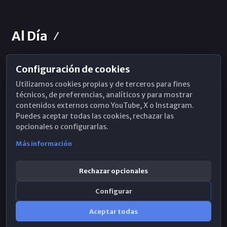
Al Día
Configuración de cookies
Horarios de Misa
Utilizamos cookies propias y de terceros para fines
Hemeroteca
técnicos, de preferencias, analíticos y para mostrar
contenidos externos como YouTube, X o Instagram.
WhatsApp
Puedes aceptar todas las cookies, rechazar las
opcionales o configurarlas.
Más información
Rechazar opcionales
Configurar
Aceptar todas