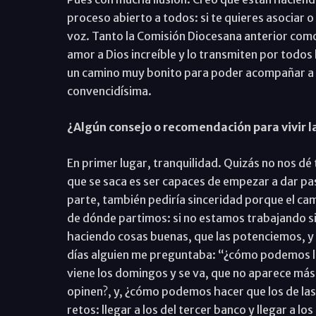
proceso abierto a todos: si te quieres asociar 
voz. Tanto la Comisión Diocesana anterior como
amor a Dios increíble y lo transmiten por todos 
un camino muy bonito para poder acompañar a l
convencidísima.
¿Algún consejo o recomendación para vivir l
En primer lugar, tranquilidad. Quizás no nos dé 
que se saca es ser capaces de empezar a dar paso
parte, también pediría sinceridad porque el ca
de dónde partimos: si no estamos trabajando s
haciendo cosas buenas, que las potenciemos, y a
días alguien me preguntaba: “¿cómo podemos lleg
viene los domingos y se va, que no aparece más
opinen?, y, ¿cómo podemos hacer que los de las
retos: llegar a los del tercer banco y llegar a 