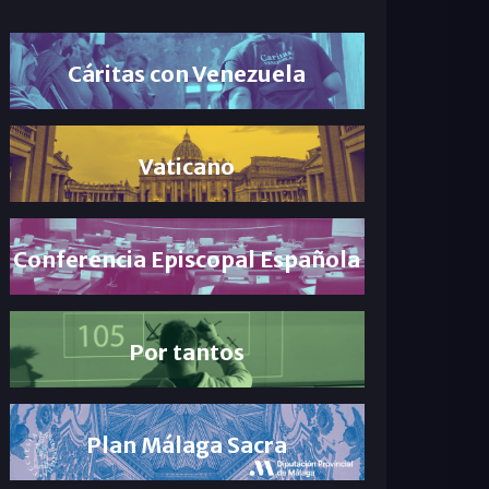
Cáritas con Venezuela
Vaticano
Conferencia Episcopal Española
Por tantos
Plan Málaga Sacra