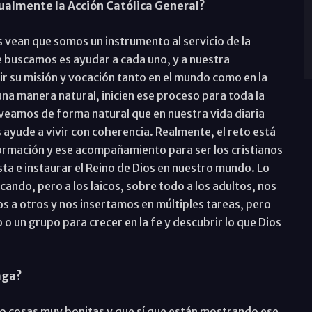
tualmente la Acción Católica General?
s vean que somos un instrumento al servicio de la
 buscamos es ayudar a cada uno, y a nuestra
r su misión y vocación tanto en el mundo como en la
una manera natural, inicien ese proceso para toda la
 veamos de forma natural que en nuestra vida diaria
yude a vivir con coherencia. Realmente, el reto está
ormación y ese acompañamiento para ser los cristianos
a e instaurar el Reino de Dios en nuestro mundo. Lo
do, pero a los laicos, sobre todo a los adultos, nos
 a otros y nos insertamos en múltiples tareas, pero
 un grupo para crecer en la fe y descubrir lo que Dios
aga?
o cosas muy bonitas y que sí que están mostrando ese