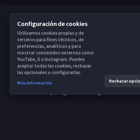
Configuración de cookies
Utilizamos cookies propias y de
Obispado de Málaga
terceros para fines técnicos, de
preferencias, analíticos y para
mostrar contenidos externos como
YouTube, X o Instagram. Puedes
Santa María, 18-20. 29015 Málaga
aceptar todas las cookies, rechazar
las opcionales o configurarlas.
(+34) 952 224 386
Rechazar opci
Más información
obispado@diocesismalaga.es