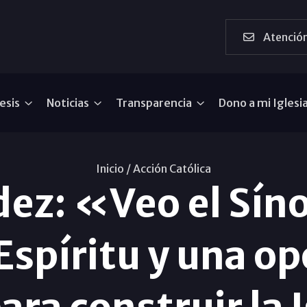
Atención
esis
Noticias
Transparencia
Dono a mi Iglesi
Inicio /
Acción Católica
dez: «Veo el Sín
 Espíritu y una o