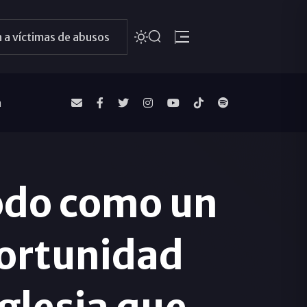
 a víctimas de abusos
a
odo como un
portunidad