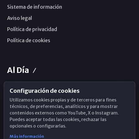
Sistema de información
Aviso legal
Política de privacidad
Política de cookies
Al Día
Configuración de cookies
Horarios de Misa
Utilizamos cookies propias y de terceros para fines
Hemeroteca
técnicos, de preferencias, analíticos y para mostrar
contenidos externos como YouTube, X o Instagram.
WhatsApp
Puedes aceptar todas las cookies, rechazar las
opcionales o configurarlas.
Más información